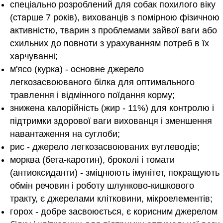
спеціально розроблений для собак похилого віку
(старше 7 років), вихованців з помірною фізичною
активністю, тварин з проблемами зайвої ваги або
схильних до повноти з урахуванням потреб в їх
харчуванні;
м'ясо (курка) - основне джерело
легкозасвоюваного білка для оптимального
травлення і відмінного поїдання корму;
знижена калорійність (жир - 11%) для контролю і
підтримки здорової ваги вихованця і зменшення
навантаження на суглоби;
рис - джерело легкозасвоюваних вуглеводів;
морква (бета-каротин), броколі і томати
(антиоксиданти) - зміцнюють імунітет, покращують
обмін речовин і роботу шлунково-кишкового
тракту, є джерелами клітковини, мікроелементів;
горох - добре засвоюється, є корисним джерелом