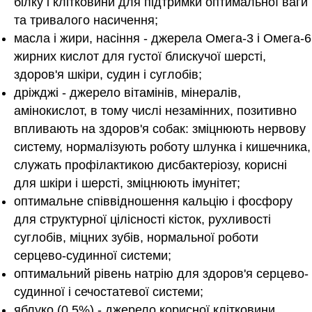
білку і клітковини для підтримки оптимальної ваги
та тривалого насичення;
масла і жири, насіння - джерела Омега-3 і Омега-6
жирних кислот для густої блискучої шерсті,
здоров'я шкіри, судин і суглобів;
дріжджі - джерело вітамінів, мінералів,
амінокислот, в тому числі незамінних, позитивно
впливають на здоров'я собак: зміцнюють нервову
систему, нормалізують роботу шлунка і кишечника,
служать профілактикою дисбактеріозу, корисні
для шкіри і шерсті, зміцнюють імунітет;
оптимальне співвідношення кальцію і фосфору
для структурної цілісності кісток, рухливості
суглобів, міцних зубів, нормальної роботи
серцево-судинної системи;
оптимальний рівень натрію для здоров'я серцево-
судинної і сечостатевої системи;
яблуко (0,5%) - джерело корисної клітковини,